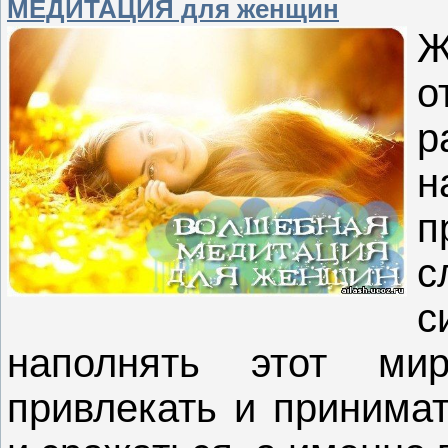
МЕДИТАЦИЯ для женщин
Ж
о
р
н
п
с
с
наполнять этот ми
привлекать и принимат