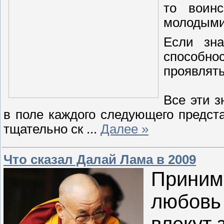
то воинс
молодыми
Если зна
способн
проявлят
Все эти з
в поле каждого следующего предст
тщательно ск
...
Далее »
Что сказал Далай Лама в 2009
Принима
любов
влекут 