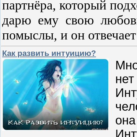
партнёра, который подх
дарю ему свою любовь
помыслы, и он отвечае
Как развить интуицию?
Мно
нет
Ин
чел
она
Инт