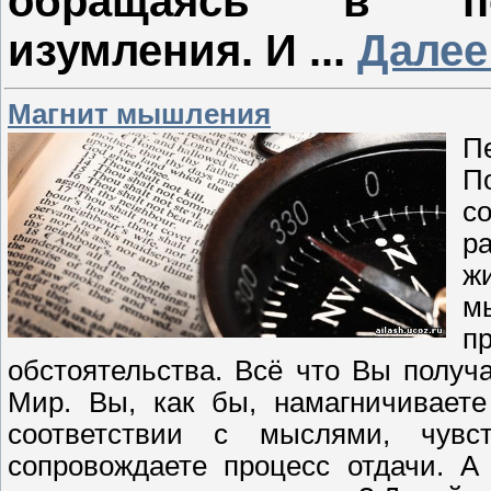
обращаясь в пер
изумления. И
...
Далее
Магнит мышления
П
П
с
р
ж
м
п
обстоятельства. Всё что Вы получа
Мир. Вы, как бы, намагничиваете
соответствии с мыслями, чув
сопровождаете процесс отдачи. А