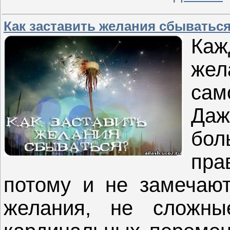
Как заставить желания сбыватьс
Каж
жел
сам
Да
бол
пра
потому и не замечаю
желания, не сложны