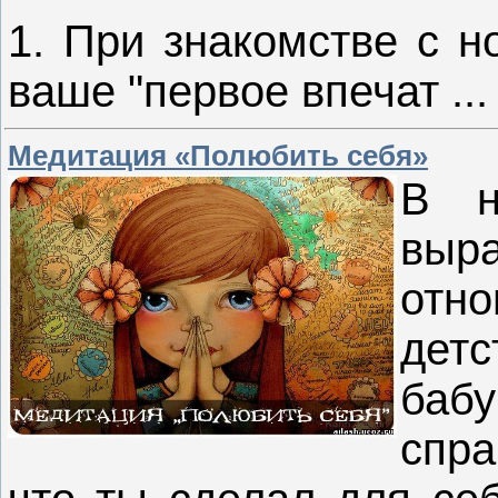
1. При знакомстве с н
ваше "первое впечат
..
Медитация «Полюбить себя»
В н
выр
отно
детс
бабу
спра