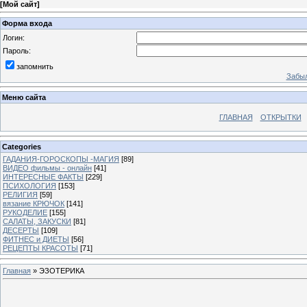
[
Мой сайт
]
Форма входа
Логин:
Пароль:
запомнить
Забыл
Меню сайта
ГЛАВНАЯ
ОТКРЫТКИ
Categories
ГАДАНИЯ-ГОРОСКОПЫ -МАГИЯ
[89]
ВИДЕО фильмы - онлайн
[41]
ИНТЕРЕСНЫЕ ФАКТЫ
[229]
ПСИХОЛОГИЯ
[153]
РЕЛИГИЯ
[59]
вязание КРЮЧОК
[141]
РУКОДЕЛИЕ
[155]
САЛАТЫ, ЗАКУСКИ
[81]
ДЕСЕРТЫ
[109]
ФИТНЕС и ДИЕТЫ
[56]
РЕЦЕПТЫ КРАСОТЫ
[71]
Главная
»
ЭЗОТЕРИКА