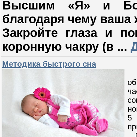
Высшим «Я» и Бож
благодаря чему ваша 
Закройте глаза и по
коронную чакру (в
...
Mетодика быстрого сна
П
об
ча
со
но
5
пр
Ме