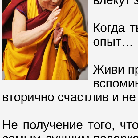
Когда т
опыт…
Живи п
вспом
вторично
счастлив
и не
Не
получ
ение того, чт