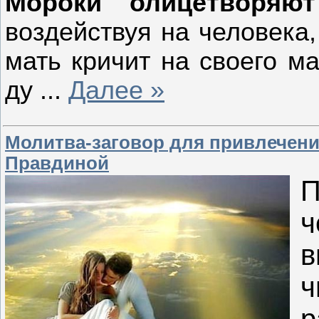
Мороки олицетворяю
воздействуя на человека,
мать кричит на своего ма
ду
...
Далее »
Молитва-заговор для привлечени
Правдиной
П
ч
в
ч