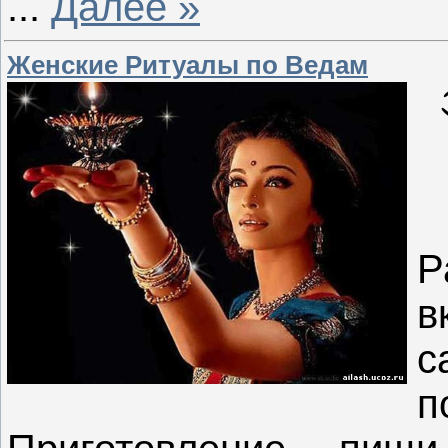
...
Далее »
Женские Ритуалы по Ведам
с
п