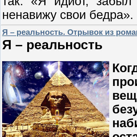
так: «Я идиот, забыл
ненавижу свои бедра».
Я – реальность. Отрывок из рома
Я – реальность
Ког
про
вещ
бе
на
ост