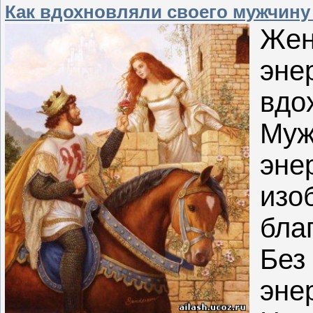
Как вдохновляли своего мужчину
Жен
эн
вд
Му
эне
из
бла
Без
эне