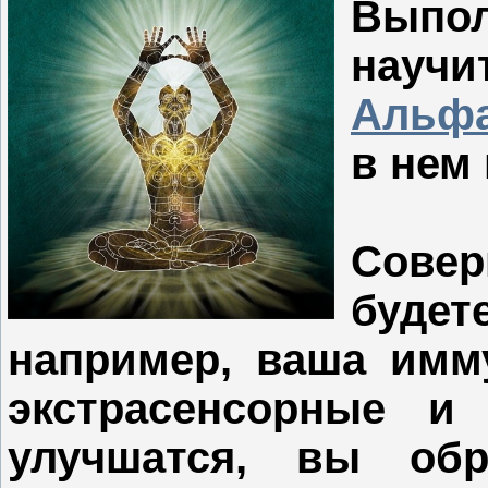
Выпол
научи
Альф
в нем 
Совер
буде
например, ваша имму
экстрасенсорные и 
улучшатся, вы об