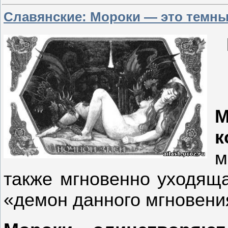
Славянские: Мороки — это темны
М
к
м
также мгновенно уходяща
«демон данного мгновени