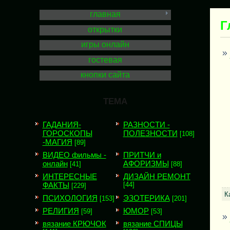
главная
Г
открытки
игры онлайн
гостевая
кнопки сайта
ТЕМА
ГАДАНИЯ-
РАЗНОСТИ -
ГОРОСКОПЫ
ПОЛЕЗНОСТИ
[108]
-МАГИЯ
[89]
ВИДЕО фильмы -
ПРИТЧИ и
онлайн
АФОРИЗМЫ
[41]
[88]
ИНТЕРЕСНЫЕ
ДИЗАЙН РЕМОНТ
ФАКТЫ
[44]
[229]
К
ПСИХОЛОГИЯ
ЭЗОТЕРИКА
[153]
[201]
РЕЛИГИЯ
ЮМОР
[59]
[53]
вязание КРЮЧОК
вязание СПИЦЫ