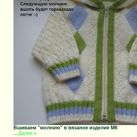
Вшиваем "молнию" в вязаное изделие МК
...
Далее »