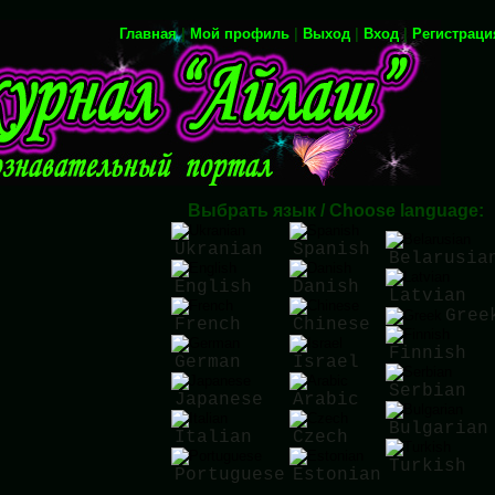
Главная
|
Мой профиль
|
Выход
|
Вход
|
Регистраци
Выбрать язык / Choose language:
Ukranian
Spanish
Belarusia
English
Danish
Latvian
Gree
French
Chinese
Finnish
German
Israel
Serbian
Japanese
Arabic
Bulgarian
Italian
Czech
Turkish
Portuguese
Estonian