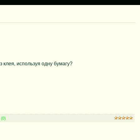
з клея, используя одну бумагу?
»
(0)