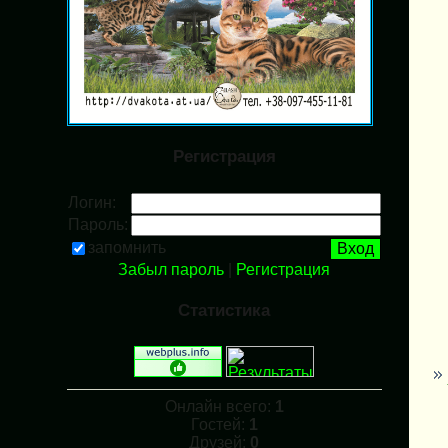
Регистрация
Логин:
Пароль:
запомнить
Забыл пароль
|
Регистрация
Статистика
Онлайн всего:
1
Гостей:
1
Друзей:
0