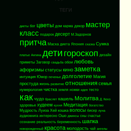
ТЕГИ
мастер
цветы
бог
дом
декор
карма
диеты
класс
десерт
подарок
М.Задорнов
притча
Сумка
Маска
диета
Япония
сказка
дети
гороскоп
дизайн
платье
Ангина
любовь
приметы
Заговор
обои
свадьба
заметка
афоризмы
кино
статусы
долголетие
Магия
интуиция
Юмор
печенье
отношения
семья
простуда
жизнь
развитие
чистка
нумерология
тесто
земля
ножки
идея
как
Молитва
чудо
кашель
браслет
Д. Кехо
худеем
Медитация
здоровье
кухня
богатство
волосы
Мудрость
Луиза Хей
кошка
бисер
луна
Ошо
аудиокнига
интересно
сны
счастье
джинсы
шапка
сознание
реальность
беременность
красота
молодость
чай
новорожденный
ангелы