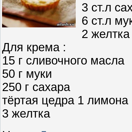
3 ст.л са
6 ст.л му
2 желтка
Для крема :
15 г сливочного масла
50 г муки
250 г сахара
тёртая цедра 1 лимона 
3 желтка