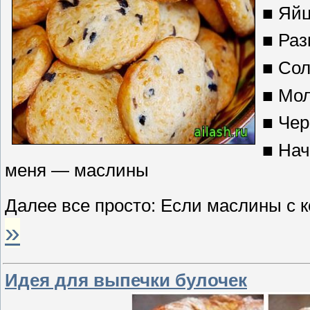
■ Яйц
■ Раз
■ Сол
■ Мол
■ Чер
■ Нач
меня — маслины
Далее все просто: Если маслины с 
»
Идея для выпечки булочек