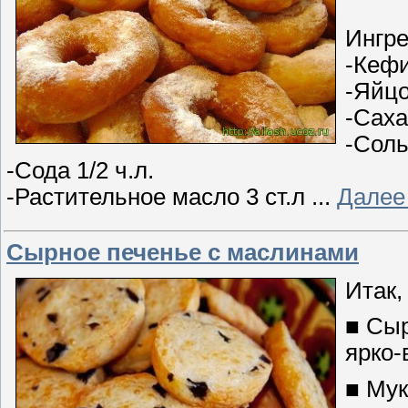
Ингре
-Кефи
-Яйцо
-Саха
-Соль
-Сода 1/2 ч.л.
-Растительное масло 3 ст.л
...
Далее
Сырное печенье с маслинами
Итак,
■ Сыр
ярко-
■ Мук