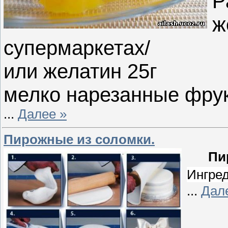
Р
ж
супермаркетах/
или желатин 25г
мелко нарезанные фрук
...
Далее »
Пирожные из соломки.
Пи
Ингре
...
Дал