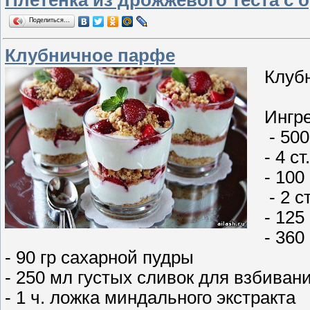
Поделиться…
Клубничное парфе
Клуб
Ингр
- 500
- 4 с
- 100
- 2 с
- 125
- 360
- 90 гр сахарной пудры
- 250 мл густых сливок для взбиван
- 1 ч. ложка миндального экстракта