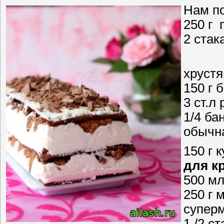
Нам п
250 г 
2 стак
хрустя
150 г 
3 ст.л
1/4 ба
обычн
150 г 
для к
500 м
250 г 
суперм
1 /2 с