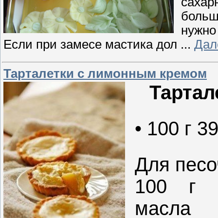
сахар
больш
нужно
Если при замесе мастика дол
...
Дал
Тарталетки с лимонным кремом
Тартал
• 100 г 3
Для песо
100 г р
масла