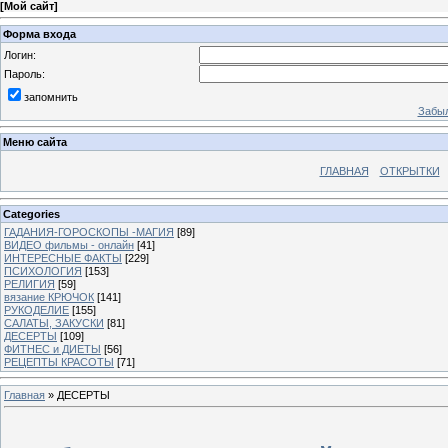
[
Мой сайт
]
Форма входа
Логин:
Пароль:
запомнить
Забыл
Меню сайта
ГЛАВНАЯ
ОТКРЫТКИ
Categories
ГАДАНИЯ-ГОРОСКОПЫ -МАГИЯ
[89]
ВИДЕО фильмы - онлайн
[41]
ИНТЕРЕСНЫЕ ФАКТЫ
[229]
ПСИХОЛОГИЯ
[153]
РЕЛИГИЯ
[59]
вязание КРЮЧОК
[141]
РУКОДЕЛИЕ
[155]
САЛАТЫ, ЗАКУСКИ
[81]
ДЕСЕРТЫ
[109]
ФИТНЕС и ДИЕТЫ
[56]
РЕЦЕПТЫ КРАСОТЫ
[71]
Главная
»
ДЕСЕРТЫ