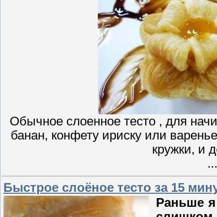
Обычное слоенное тесто , для нач
банан, конфету ириску или варень
кружки, и 
..
Быстрое слоёное тесто за 15 мину
Раньше я
слишком 