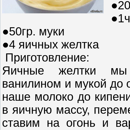
●20
●1ч
●50гр. муки
●4 яичных желтка
Приготовление:
Яичные желтки мы
ванилином и мукой до 
наше молоко до кипени
в яичную массу, пере
ставим на огонь и вар