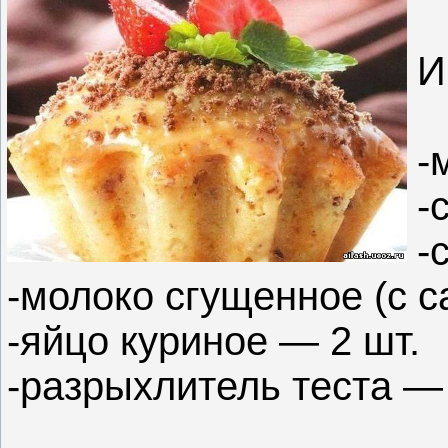
И
-
-
-
-молоко сгущенное (с с
-яйцо куриное — 2 шт.
-разрыхлитель теста — 