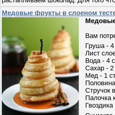
растапливаем шоколад. Для того что
Медовые фрукты в слоеном тест
Медовые
Вам потре
Груша - 4
Лист слое
Вода - 4 
Сахар - 2
Мед - 1 с
Половина
Стручок 
Палочка 
Гвоздика 