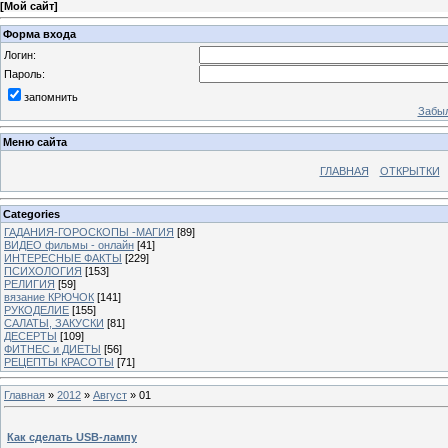
[
Мой сайт
]
Форма входа
Логин:
Пароль:
запомнить
Забыл
Меню сайта
ГЛАВНАЯ
ОТКРЫТКИ
Categories
ГАДАНИЯ-ГОРОСКОПЫ -МАГИЯ
[89]
ВИДЕО фильмы - онлайн
[41]
ИНТЕРЕСНЫЕ ФАКТЫ
[229]
ПСИХОЛОГИЯ
[153]
РЕЛИГИЯ
[59]
вязание КРЮЧОК
[141]
РУКОДЕЛИЕ
[155]
САЛАТЫ, ЗАКУСКИ
[81]
ДЕСЕРТЫ
[109]
ФИТНЕС и ДИЕТЫ
[56]
РЕЦЕПТЫ КРАСОТЫ
[71]
Главная
»
2012
»
Август
»
01
Как сделать USB-лампу