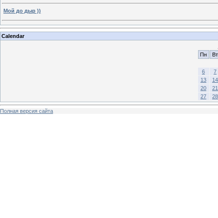
Мой до дыр ))
Calendar
Пн
Вт
6
7
13
14
20
21
27
28
Полная версия сайта