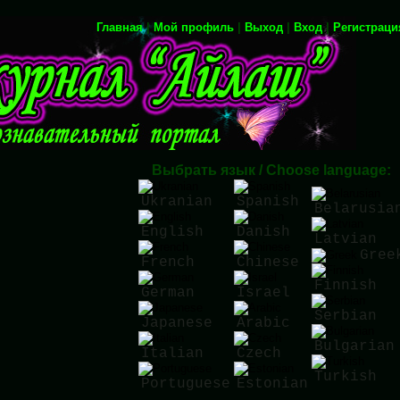
Главная
|
Мой профиль
|
Выход
|
Вход
|
Регистраци
Выбрать язык / Choose language:
Ukranian
Spanish
Belarusia
English
Danish
Latvian
Gree
French
Chinese
Finnish
German
Israel
Serbian
Japanese
Arabic
Bulgarian
Italian
Czech
Turkish
Portuguese
Estonian