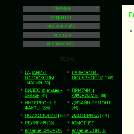
главная
Г
открытки
игры онлайн
гостевая
кнопки сайта
ТЕМА
ГАДАНИЯ-
РАЗНОСТИ -
ГОРОСКОПЫ
ПОЛЕЗНОСТИ
[108]
-МАГИЯ
[89]
ВИДЕО фильмы -
ПРИТЧИ и
онлайн
АФОРИЗМЫ
[41]
[88]
ИНТЕРЕСНЫЕ
ДИЗАЙН РЕМОНТ
ФАКТЫ
[44]
[229]
ПСИХОЛОГИЯ
ЭЗОТЕРИКА
[153]
[201]
РЕЛИГИЯ
ЮМОР
[59]
[53]
вязание КРЮЧОК
вязание СПИЦЫ