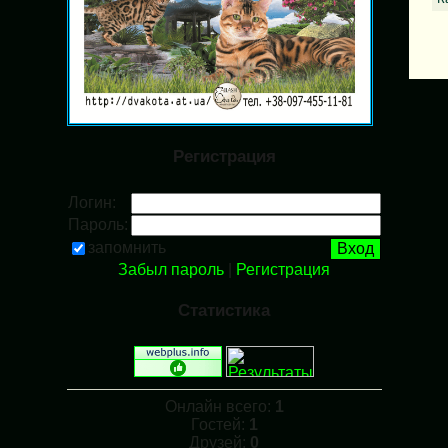
Регистрация
Логин:
Пароль:
запомнить
Забыл пароль
|
Регистрация
Статистика
Онлайн всего:
1
Гостей:
1
Друзей:
0