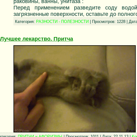
раковины, ванны, унитаза :
Перед применением разведите соду водой
загрязненные поверхности, оставьте до полног
Категория:
РАЗНОСТИ - ПОЛЕЗНОСТИ
| Просмотров: 1228 | Дат
Лучшее лекарство. Притча
атегория:
ПРИТЧИ и АФОРИЗМЫ
| Просмотров: 1011 | Дата:
22.11.13
|
Ко