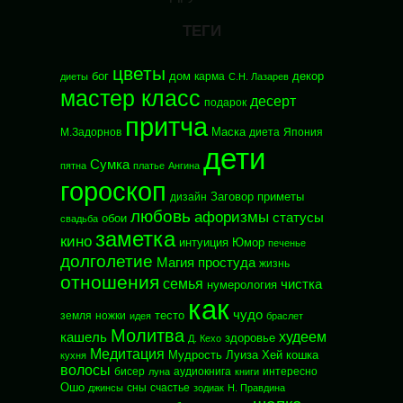
ТЕГИ
цветы
бог
дом
декор
карма
диеты
С.Н. Лазарев
мастер класс
десерт
подарок
притча
Маска
М.Задорнов
диета
Япония
дети
Сумка
пятна
платье
Ангина
гороскоп
Заговор
приметы
дизайн
любовь
афоризмы
статусы
обои
свадьба
заметка
кино
интуиция
Юмор
печенье
долголетие
Магия
простуда
жизнь
отношения
семья
чистка
нумерология
как
чудо
тесто
земля
ножки
идея
браслет
Молитва
худеем
кашель
здоровье
Д. Кехо
Медитация
Мудрость
Луиза Хей
кошка
кухня
волосы
бисер
аудиокнига
интересно
луна
книги
Ошо
сны
счастье
джинсы
зодиак
Н. Правдина