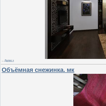
...
Далее »
Объёмная снежинка. мк