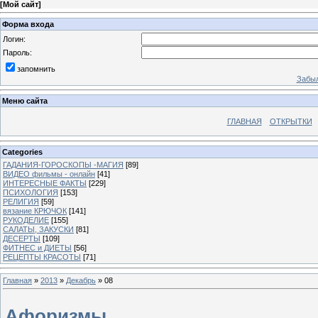
[
Мой сайт
]
Форма входа
Логин:
Пароль:
запомнить
Забыл
Меню сайта
ГЛАВНАЯ
ОТКРЫТКИ
Categories
ГАДАНИЯ-ГОРОСКОПЫ -МАГИЯ
[89]
ВИДЕО фильмы - онлайн
[41]
ИНТЕРЕСНЫЕ ФАКТЫ
[229]
ПСИХОЛОГИЯ
[153]
РЕЛИГИЯ
[59]
вязание КРЮЧОК
[141]
РУКОДЕЛИЕ
[155]
САЛАТЫ, ЗАКУСКИ
[81]
ДЕСЕРТЫ
[109]
ФИТНЕС и ДИЕТЫ
[56]
РЕЦЕПТЫ КРАСОТЫ
[71]
Главная
»
2013
»
Декабрь
»
08
Афоризмы