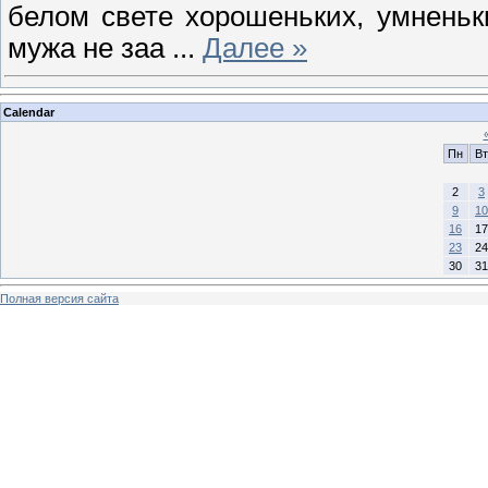
белом свете хорошеньких, умненьк
мужа не заа
...
Далее »
Calendar
Пн
Вт
2
3
9
10
16
17
23
24
30
31
Полная версия сайта