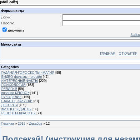
[
Мой сайт
]
Форма входа
Логин:
Пароль:
запомнить
Забыл
Меню сайта
ГЛАВНАЯ
ОТКРЫТКИ
Categories
ГАДАНИЯ-ГОРОСКОПЫ -МАГИЯ
[89]
ВИДЕО фильмы - онлайн
[41]
ИНТЕРЕСНЫЕ ФАКТЫ
[229]
ПСИХОЛОГИЯ
[153]
РЕЛИГИЯ
[59]
вязание КРЮЧОК
[141]
РУКОДЕЛИЕ
[155]
САЛАТЫ, ЗАКУСКИ
[81]
ДЕСЕРТЫ
[109]
ФИТНЕС и ДИЕТЫ
[56]
РЕЦЕПТЫ КРАСОТЫ
[71]
Главная
»
2013
»
Декабрь
»
12
Подсекай! (инструкция для незам