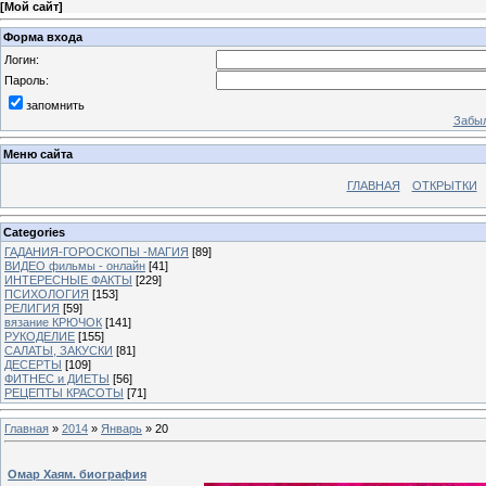
[
Мой сайт
]
Форма входа
Логин:
Пароль:
запомнить
Забыл
Меню сайта
ГЛАВНАЯ
ОТКРЫТКИ
Categories
ГАДАНИЯ-ГОРОСКОПЫ -МАГИЯ
[89]
ВИДЕО фильмы - онлайн
[41]
ИНТЕРЕСНЫЕ ФАКТЫ
[229]
ПСИХОЛОГИЯ
[153]
РЕЛИГИЯ
[59]
вязание КРЮЧОК
[141]
РУКОДЕЛИЕ
[155]
САЛАТЫ, ЗАКУСКИ
[81]
ДЕСЕРТЫ
[109]
ФИТНЕС и ДИЕТЫ
[56]
РЕЦЕПТЫ КРАСОТЫ
[71]
Главная
»
2014
»
Январь
»
20
Омар Хаям. биография