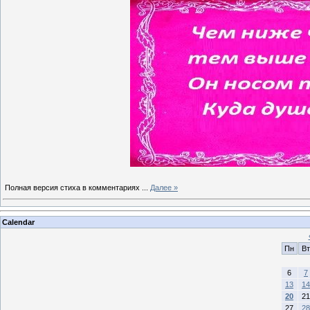
Полная версия стиха в комментариях
...
Далее »
Calendar
Пн
Вт
6
7
13
14
20
21
27
28