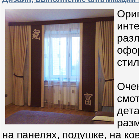
Ори
инт
раз
офо
стил
Оч
смо
де
разм
на панелях, подушке, на ко