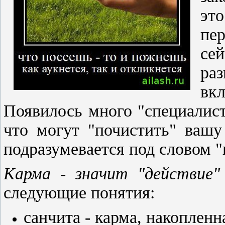
эт
пе
се
ра
вк
Появилось много "специалист
что могут "почистить" вашу
подразумевается под словом "
Карма - значит "действие"
следующие понятия:
санчита - карма, накоплен