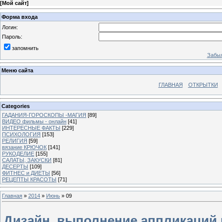
[
Мой сайт
]
Форма входа
Логин:
Пароль:
запомнить
Забыл
Меню сайта
ГЛАВНАЯ
ОТКРЫТКИ
Categories
ГАДАНИЯ-ГОРОСКОПЫ -МАГИЯ
[89]
ВИДЕО фильмы - онлайн
[41]
ИНТЕРЕСНЫЕ ФАКТЫ
[229]
ПСИХОЛОГИЯ
[153]
РЕЛИГИЯ
[59]
вязание КРЮЧОК
[141]
РУКОДЕЛИЕ
[155]
САЛАТЫ, ЗАКУСКИ
[81]
ДЕСЕРТЫ
[109]
ФИТНЕС и ДИЕТЫ
[56]
РЕЦЕПТЫ КРАСОТЫ
[71]
Главная
»
2014
»
Июнь
»
09
Дизайн, выполнение аппликаций 