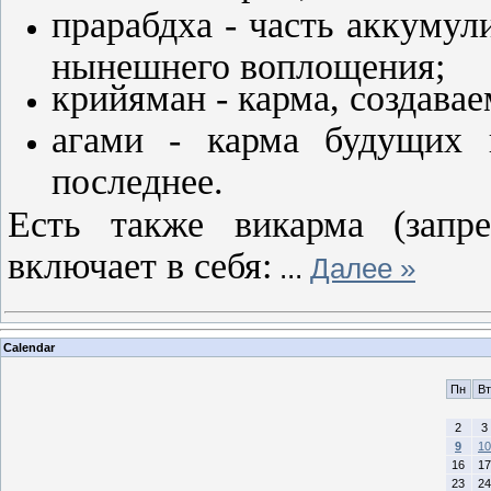
прарабдха - часть аккумул
нынешнего воплощения;
крийяман - карма, создава
агами - карма будущих 
последнее.
Есть также викарма (запре
включает в себя:
...
Далее »
Calendar
Пн
Вт
2
3
9
10
16
17
23
24