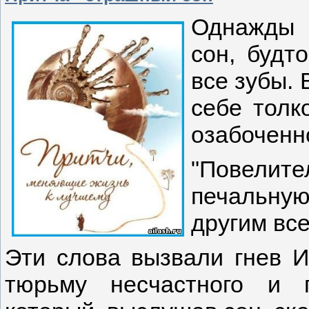
Однажды 
сон, будт
все зубы. 
себе толк
озабоченно
"Повелит
печальную
другим все
Эти слова вызвали гнев И
тюрьму несчастного и п