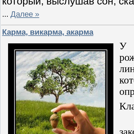
который, выслушав сон, ска
...
Далее »
Карма, викарма, акарма
У 
ро
ли
ко
опр
Кл
Се
зак