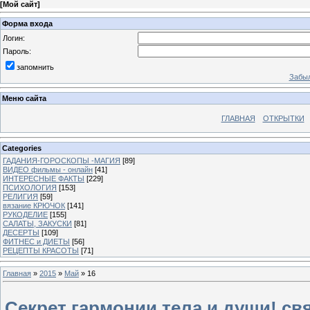
[
Мой сайт
]
Форма входа
Логин:
Пароль:
запомнить
Забыл
Меню сайта
ГЛАВНАЯ
ОТКРЫТКИ
Categories
ГАДАНИЯ-ГОРОСКОПЫ -МАГИЯ
[89]
ВИДЕО фильмы - онлайн
[41]
ИНТЕРЕСНЫЕ ФАКТЫ
[229]
ПСИХОЛОГИЯ
[153]
РЕЛИГИЯ
[59]
вязание КРЮЧОК
[141]
РУКОДЕЛИЕ
[155]
САЛАТЫ, ЗАКУСКИ
[81]
ДЕСЕРТЫ
[109]
ФИТНЕС и ДИЕТЫ
[56]
РЕЦЕПТЫ КРАСОТЫ
[71]
Главная
»
2015
»
Май
»
16
Секрет гармонии тела и души! св