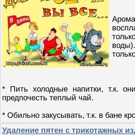
Аром
воспл
тольк
воды)
только
* Пить холодные напитки, т.к. о
предпочесть теплый чай.
* Обильно закусывать, т.к. в бане к
Удаление пятен с трикотажных и