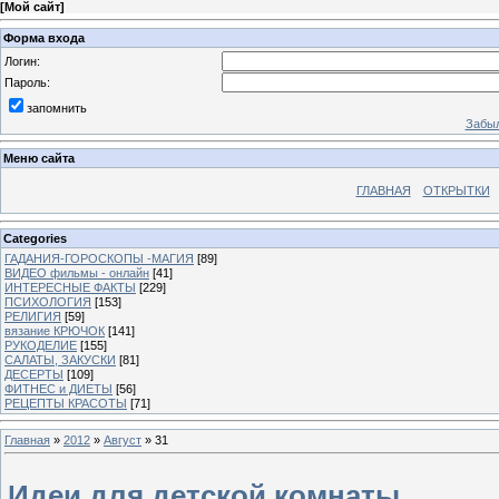
[
Мой сайт
]
Форма входа
Логин:
Пароль:
запомнить
Забыл
Меню сайта
ГЛАВНАЯ
ОТКРЫТКИ
Categories
ГАДАНИЯ-ГОРОСКОПЫ -МАГИЯ
[89]
ВИДЕО фильмы - онлайн
[41]
ИНТЕРЕСНЫЕ ФАКТЫ
[229]
ПСИХОЛОГИЯ
[153]
РЕЛИГИЯ
[59]
вязание КРЮЧОК
[141]
РУКОДЕЛИЕ
[155]
САЛАТЫ, ЗАКУСКИ
[81]
ДЕСЕРТЫ
[109]
ФИТНЕС и ДИЕТЫ
[56]
РЕЦЕПТЫ КРАСОТЫ
[71]
Главная
»
2012
»
Август
»
31
Идеи для детской комнаты