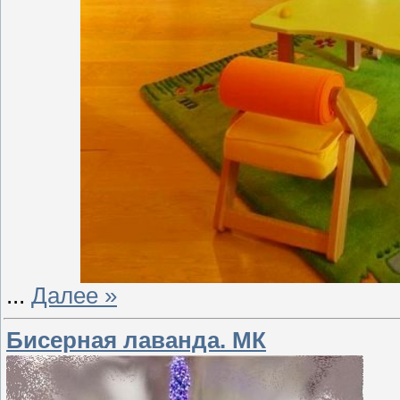
...
Далее »
Бисерная лаванда. МК