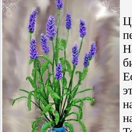
Ц
п
Н
б
Е
э
н
н
Т