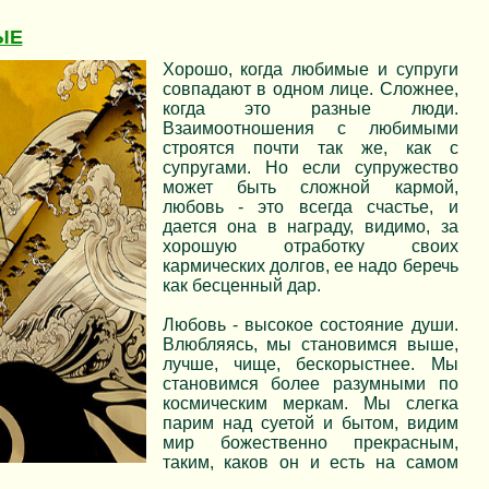
ЫЕ
Хорошо, когда любимые и супруги
совпадают в одном лице. Сложнее,
когда это разные люди.
Взаимоотношения с любимыми
строятся почти так же, как с
супругами. Но если супружество
может быть сложной кармой,
любовь - это всегда счастье, и
дается она в награду, видимо, за
хорошую отработку своих
кармических долгов, ее надо беречь
как бесценный дар.
Любовь - высокое состояние души.
Влюбляясь, мы становимся выше,
лучше, чище, бескорыстнее. Мы
становимся более разумными по
космическим меркам. Мы слегка
парим над суетой и бытом, видим
мир божественно прекрасным,
таким, каков он и есть на самом