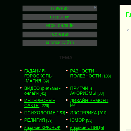
главная
Г
открытки
игры онлайн
гостевая
кнопки сайта
ТЕМА
ГАДАНИЯ-
РАЗНОСТИ -
ГОРОСКОПЫ
ПОЛЕЗНОСТИ
[108]
-МАГИЯ
[89]
ВИДЕО фильмы -
ПРИТЧИ и
онлайн
АФОРИЗМЫ
[41]
[88]
ИНТЕРЕСНЫЕ
ДИЗАЙН РЕМОНТ
ФАКТЫ
[44]
[229]
ПСИХОЛОГИЯ
ЭЗОТЕРИКА
[153]
[201]
РЕЛИГИЯ
ЮМОР
[59]
[53]
вязание КРЮЧОК
вязание СПИЦЫ