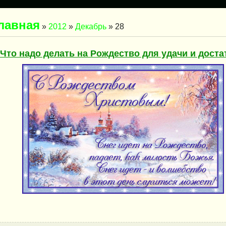
лавная
»
2012
»
Декабрь
»
28
Что надо делать на Рождество для удачи и доста