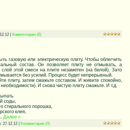
12.12
|
Комментарии (0)
ыть газовую или электрическую плиту. Чтобы облегчить
альный состав. Он позволяет плиту не отмывать, а
 слой этой смеси на плите незаметен (на белой). Зато
тмывается без усилий. Процесс будет непрерывный.
те плиту, затем смажьте составом. И живите спокойно,
 необходимости). И снова чистую плиту смажьте. И т.д.
сыпать
й соды,
о стирального порошка,
рского клея,
..
Далее »
а:
27.12.12
|
Комментарии (0)