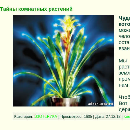
Тайны комнатных растений
Чуд
кот
може
чело
ост
взаи
Мы 
раст
зем
пром
нам 
Чтоб
Вот 
держ
Категория:
ЭЗОТЕРИКА
| Просмотров: 1605 | Дата:
27.12.12
|
Ком