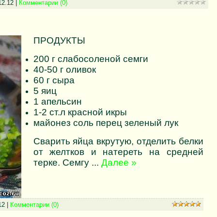
12.12
|
Комментарии (0)
ПРОДУКТЫ
200 г слабосоленой семги
40-50 г оливок
60 г сыра
5 яиц
1 апельсин
1-2 ст.л красной икры
майонез соль перец зеленый лук
Сварить яйца вкрутую, отделить белки
от желтков и натереть на средней
терке. Семгу
...
Далее »
12
|
Комментарии (0)