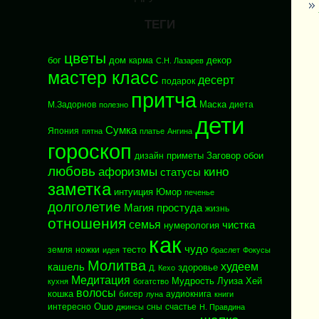
ТЕГИ
цветы
бог
дом
декор
карма
С.Н. Лазарев
мастер класс
десерт
подарок
притча
Маска
М.Задорнов
диета
полезно
дети
Сумка
Япония
пятна
платье
Ангина
гороскоп
приметы
Заговор
обои
дизайн
любовь
афоризмы
кино
статусы
заметка
интуиция
Юмор
печенье
долголетие
Магия
простуда
жизнь
отношения
семья
чистка
нумерология
как
чудо
тесто
земля
ножки
идея
браслет
Фокусы
Молитва
худеем
кашель
здоровье
Д. Кехо
Медитация
Мудрость
Луиза Хей
кухня
богатство
волосы
кошка
бисер
аудиокнига
луна
книги
Ошо
интересно
сны
счастье
джинсы
Н. Правдина