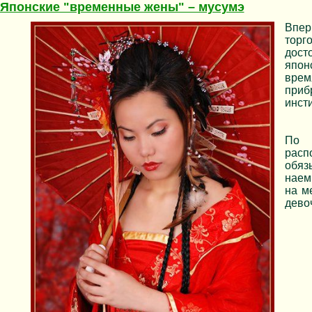
Японские "временные жены" – мусумэ
Впер
торг
дост
япон
врем
приб
инст
По 
расп
обяз
наем
на м
дево