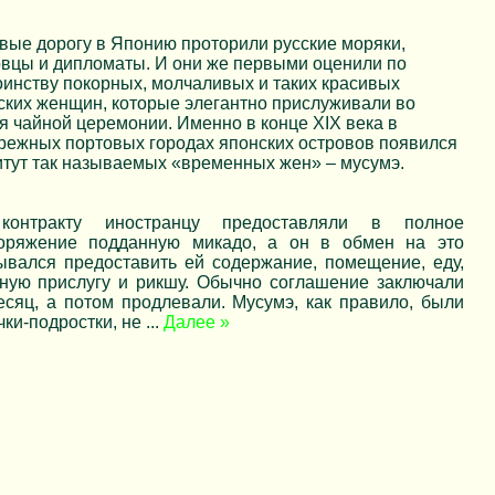
вые дорогу в Японию проторили русские моряки,
овцы и дипломаты. И они же первыми оценили по
оинству покорных, молчаливых и таких красивых
ских женщин, которые элегантно прислуживали во
я чайной церемонии. Именно в конце XIX века в
режных портовых городах японских островов появился
итут так называемых «временных жен» – мусумэ.
контракту иностранцу предоставляли в полное
оряжение подданную микадо, а он в обмен на это
ывался предоставить ей содержание, помещение, еду,
ную прислугу и рикшу. Обычно соглашение заключали
есяц, а потом продлевали. Мусумэ, как правило, были
чки-подростки, не
...
Далее »