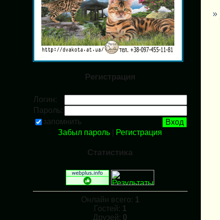
Регистрация
Логин:
Пароль:
запомнить
Забыл пароль
|
Регистрация
Статистика
Онлайн всего:
1
Гостей:
1
Друзей:
0