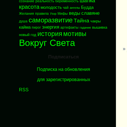
шапка
сознание
реальность
беременность
красота
молодость
Будда
чай
ангелы
веды
славяне
Желания
правила
Мифы
Узор
саморазвитие
Тайна
чакры
душа
энергия
кайма
вышивка
пирог
артефакты
гадание
история
мотивы
новый год
Вокруг Света
Подписаться
Подписка на обновления
для зарегистрированных
RSS