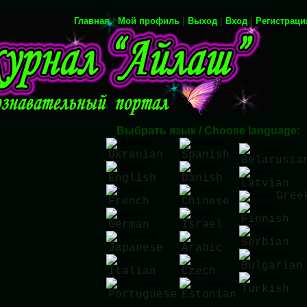
Главная
|
Мой профиль
|
Выход
|
Вход
|
Регистраци
Выбрать язык / Choose language:
Ukranian
Spanish
Belarusia
English
Danish
Latvian
Gree
French
Chinese
Finnish
German
Israel
Serbian
Japanese
Arabic
Bulgarian
Italian
Czech
Turkish
Portuguese
Estonian