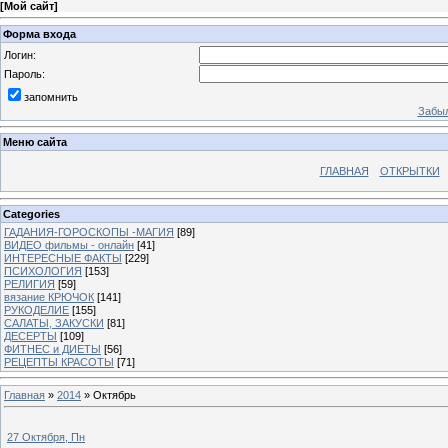
[
Мой сайт
]
Форма входа
Логин:
Пароль:
запомнить
Забыл
Меню сайта
ГЛАВНАЯ
ОТКРЫТКИ
Categories
ГАДАНИЯ-ГОРОСКОПЫ -МАГИЯ
[89]
ВИДЕО фильмы - онлайн
[41]
ИНТЕРЕСНЫЕ ФАКТЫ
[229]
ПСИХОЛОГИЯ
[153]
РЕЛИГИЯ
[59]
вязание КРЮЧОК
[141]
РУКОДЕЛИЕ
[155]
САЛАТЫ, ЗАКУСКИ
[81]
ДЕСЕРТЫ
[109]
ФИТНЕС и ДИЕТЫ
[56]
РЕЦЕПТЫ КРАСОТЫ
[71]
Главная
»
2014
»
Октябрь
27 Октября, Пн