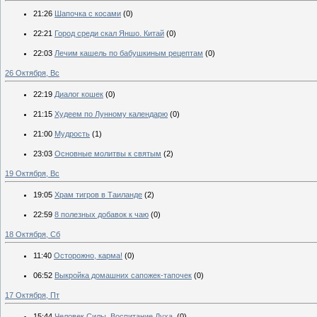
21:26
Шапочка с косами
(0)
22:21
Город среди скал Яншо. Китай
(0)
22:03
Лечим кашель по бабушкиным рецептам
(0)
26 Октября, Вс
22:19
Диалог кошек
(0)
21:15
Худеем по Лунному календарю
(0)
21:00
Мудрость
(1)
23:03
Основные молитвы к святым
(2)
19 Октября, Вс
19:05
Храм тигров в Таиланде
(2)
22:59
8 полезных добавок к чаю
(0)
18 Октября, Сб
11:40
Осторожно, карма!
(0)
06:52
Выкройка домашних сапожек-тапочек
(0)
17 Октября, Пт
15:44
Человек Cилы. Воспитание Духа.
(0)