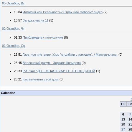
05 Октября, Вс
15:04
Иллюзия или Реальность? Страх или Любовь? видео
(2)
13:57
Загадка числа 11
(5)
02 Октября, Чт
01:33
Приближается полнолуние
(0)
01 Октября, Ср
23:51
Газетное плетение. Узор "столбики с накидом". / Мастер-класс.
(0)
23:45
Вселенский разум . Зеркала Козырева
(0)
23:33
РИТУАЛ "ДЕНЕЖНАЯ РУКА" ОТ Н.ПРАВДИНОЙ
(1)
23:21
Как вылечить свой дом.
(0)
Calendar
Пн
Вт
6
7
13
14
20
21
27
28