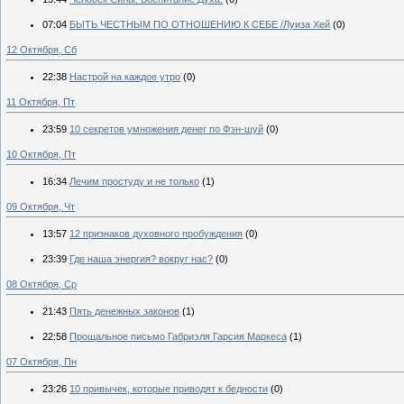
07:04
БЫТЬ ЧЕСТНЫМ ПО ОТНОШЕНИЮ К СЕБЕ /Луиза Хей
(0)
12 Октября, Сб
22:38
Настрой на каждое утро
(0)
11 Октября, Пт
23:59
10 секретов умножения денег по Фэн-шуй
(0)
10 Октября, Пт
16:34
Лечим простуду и не только
(1)
09 Октября, Чт
13:57
12 признаков духовного пробуждения
(0)
23:39
Где наша энергия? вокруг нас?
(0)
08 Октября, Ср
21:43
Пять денежных законов
(1)
22:58
Прощальное письмо Габриэля Гарсия Маркеса
(1)
07 Октября, Пн
23:26
10 привычек, которые приводят к бедности
(0)