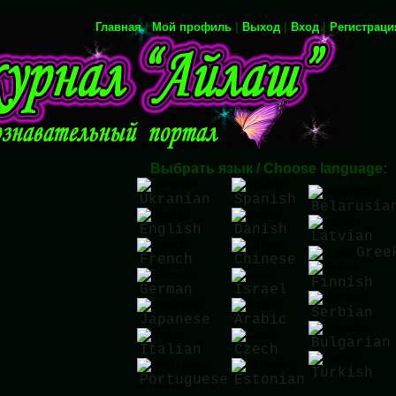
Главная
|
Мой профиль
|
Выход
|
Вход
|
Регистраци
Выбрать язык / Choose language:
Ukranian
Spanish
Belarusia
English
Danish
Latvian
Gree
French
Chinese
Finnish
German
Israel
Serbian
Japanese
Arabic
Bulgarian
Italian
Czech
Turkish
Portuguese
Estonian