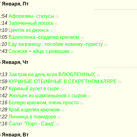
7 Января, Пт
:54
Афоризмы- статусы
(0)
:14
Запеченный лосось
(0)
:10
Цветок из джинса
(1)
:05
Валентинка -сердечко крючком
(0)
:10
Еду заграницу : пособие новичку -туристу
(0)
:43
Сосиски + яйца = ромашки
(0)
6 Января, Чт
:13
Завтрак на день всех ВЛЮБЛЕННЫХ
(0)
:59
КУРИНЫЕ ОТБИВНЫЕ В СЕКРЕТНОМ КЛЯРЕ
(0)
:47
Куриный рулет в сыре
(0)
:42
Жюльен из шампиньонов с сыром
(0)
:16
Болеро крючком, очень просто
(0)
:28
Край изделия крючком
(0)
:22
Яичница в помидоре
(0)
:16
Салат "Порт - Саид"
(0)
5 Января, Вт