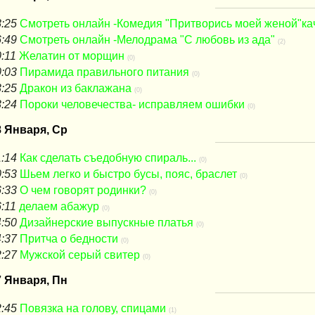
:25
Смотреть онлайн -Комедия "Притворись моей женой"ка
:49
Смотреть онлайн -Мелодрама "С любовь из ада"
(2)
:11
Желатин от морщин
(0)
:03
Пирамида правильного питания
(0)
:25
Дракон из баклажана
(0)
:24
Пороки человечества- исправляем ошибки
(0)
8 Января, Ср
:14
Как сделать съедобную спираль...
(0)
:53
Шьем легко и быстро бусы, пояс, браслет
(0)
:33
О чем говорят родинки?
(0)
:11
делаем абажур
(0)
:50
Дизайнерские выпускные платья
(0)
:37
Притча о бедности
(0)
:27
Мужской серый свитер
(0)
7 Января, Пн
:45
Повязка на голову, спицами
(1)