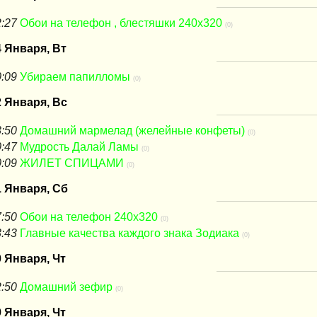
:27
Обои на телефон , блестяшки 240х320
(0)
4 Января, Вт
:09
Убираем папилломы
(0)
2 Января, Вс
:50
Домашний мармелад (желейные конфеты)
(0)
:47
Мудрость Далай Ламы
(0)
:09
ЖИЛЕТ СПИЦАМИ
(0)
1 Января, Сб
:50
Обои на телефон 240х320
(0)
:43
Главные качества каждого знака Зодиака
(0)
0 Января, Чт
:50
Домашний зефир
(0)
9 Января, Чт