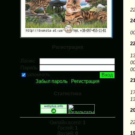
22
2
00
2
Регистрация
13
Логин:
00
Пароль:
00
запомнить
2
Забыл пароль
|
Регистрация
17
Статистика
13
2
22
Онлайн всего:
1
Гостей:
1
1
Друзей:
0