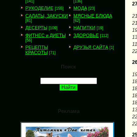
[141]
[136]
2
РУКОДЕЛИЕ
МОДА
[155]
[23]
САЛАТЫ, ЗАКУСКИ
МЯСНЫЕ БЛЮДА
21
[81]
[62]
21
ДЕСЕРТЫ
НАПИТКИ
[109]
[19]
19
ФИТНЕС и ДИЕТЫ
ЗДОРОВЬЕ
[112]
13
[56]
11
РЕЦЕПТЫ
ДРУЗЬЯ САЙТА
[1]
22
КРАСОТЫ
[71]
2
Поиск
19
18
18
18
18
13
Реклама
22
22
2