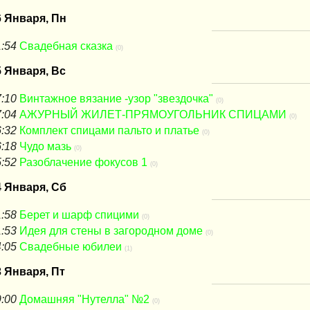
6 Января, Пн
:54
Свадебная сказка
(0)
5 Января, Вс
:10
Винтажное вязание -узор "звездочка"
(0)
:04
АЖУРНЫЙ ЖИЛЕТ-ПРЯМОУГОЛЬНИК СПИЦАМИ
(0)
:32
Комплект спицами пальто и платье
(0)
:18
Чудо мазь
(0)
:52
Разоблачение фокусов 1
(0)
4 Января, Сб
:58
Берет и шарф спицими
(0)
:53
Идея для стены в загородном доме
(0)
:05
Свадебные юбилеи
(1)
3 Января, Пт
:00
Домашняя "Нутелла" №2
(0)