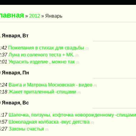
лавная
»
2012
»
Январь
1 Января, Вт
:42
Пожелания в стихах для свадьбы
(0)
:37
Луна из соленого теста + МК.
(0)
:01
Украсить изделие , можно так
(0)
0 Января, Пн
:24
Ванга и Матрона Московская - видео
(0)
:18
Жакет приталенный -спицами
(0)
9 Января, Вс
:17
Шапочка, ползуны, кофточка новорожденному -спицами
:57
Шоколадная колбаска -вкус детства
(0)
:27
Законы счастья
(0)