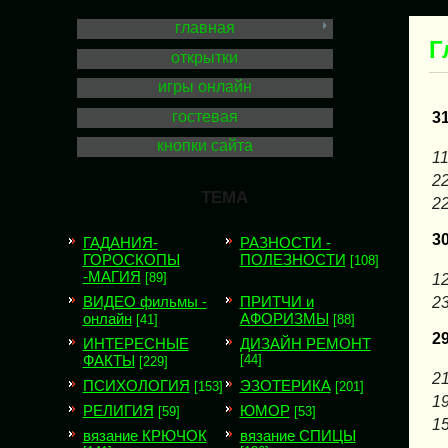
главная
Г
открытки
игры онлайн
гостевая
3
кнопки сайта
11
22
ТЕМА
22
3
ГАДАНИЯ-
РАЗНОСТИ -
ГОРОСКОПЫ
ПОЛЕЗНОСТИ
[108]
-МАГИЯ
[89]
12
ВИДЕО фильмы -
ПРИТЧИ и
23
онлайн
АФОРИЗМЫ
[41]
[88]
2
ИНТЕРЕСНЫЕ
ДИЗАЙН РЕМОНТ
ФАКТЫ
[44]
[229]
21
ПСИХОЛОГИЯ
ЭЗОТЕРИКА
[153]
[201]
19
РЕЛИГИЯ
ЮМОР
[59]
[53]
15
вязание КРЮЧОК
вязание СПИЦЫ