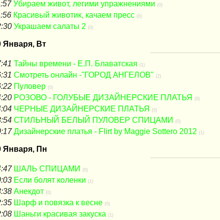
:57
Убираем живот, легими упражнениями
(0)
:56
Красивый животик, качаем пресс
(0)
:30
Украшаем салаты 2
(0)
0 Января, Вт
:41
Тайны времени - Е.П. Блаватская
(1)
:31
Смотреть онлайн -"ГОРОД АНГЕЛОВ"
(2)
:22
Пуловер
(0)
:20
РОЗОВО - ГОЛУБЫЕ ДИЗАЙНЕРСКИЕ ПЛАТЬЯ
(0)
:04
ЧЕРНЫЕ ДИЗАЙНЕРСКИЕ ПЛАТЬЯ
(0)
:54
СТИЛЬНЫЙ БЕЛЫЙ ПУЛОВЕР СПИЦАМИ
(0)
:17
Дизайнерские платья - Flirt by Maggie Sottero 2012
(1)
9 Января, Пн
:47
ШАЛЬ СПИЦАМИ
(0)
:03
Если болят коленки
(1)
:38
Анекдот
(0)
:35
Шарф и повязка к весне
(0)
:08
Шаньги красивая закуска
(1)