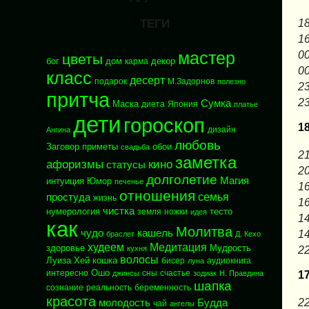
ТЕГИ
18
16
мастер
00
цветы
бог
дом
декор
карма
00
класс
десерт
подарок
М.Задорнов
полезно
23
притча
23
Сумка
Маска
диета
Япония
платье
дети
гороскоп
1
дизайн
Ангина
любовь
Заговор
приметы
обои
свадьба
21
заметка
афоризмы
кино
статусы
20
долголетие
Магия
интуиция
Юмор
печенье
16
отношения
семья
простуда
жизнь
16
чистка
нумерология
тесто
земля
ножки
идея
14
как
Молитва
чудо
кашель
14
браслет
Д. Кехо
худеем
Медитация
здоровье
Мудрость
кухня
22
волосы
Луиза Хей
кошка
бисер
аудиокнига
луна
Ошо
интересно
сны
счастье
джинсы
зодиак
Н. Правдина
1
шапка
сознание
реальность
беременность
красота
22
молодость
Будда
чай
ангелы