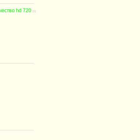
чество hd 720
(0)