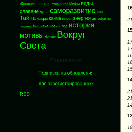
веды
Желания
правила
Мифы
Узор
ангел
1
саморазвитие
славяне
душа
йога
Тайна
энергия
кайма
чакры
пирог
артефакты
21
история
вышивка
новый год
гадание
1
Вокруг
мотивы
болеро
17
Света
17
16
Подписаться
16
15
Подписка на обновления
1
для зарегистрированных
21
RSS
21
14
1
19