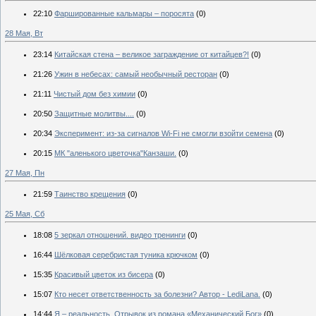
22:10
Фаршированные кальмары – поросята
(0)
28 Мая, Вт
23:14
Китайская стена – великое заграждение от китайцев?!
(0)
21:26
Ужин в небесах: самый необычный ресторан
(0)
21:11
Чистый дом без химии
(0)
20:50
Защитные молитвы....
(0)
20:34
Эксперимент: из-за сигналов Wi-Fi не смогли взойти семена
(0)
20:15
МК "аленького цветочка"Канзаши.
(0)
27 Мая, Пн
21:59
Таинство крещения
(0)
25 Мая, Сб
18:08
5 зеркал отношений. видео тренинги
(0)
16:44
Шёлковая серебристая туника крючком
(0)
15:35
Красивый цветок из бисера
(0)
15:07
Кто несет ответственность за болезни? Автор - LediLana.
(0)
14:44
Я – реальность. Отрывок из романа «Механический Бог»
(0)