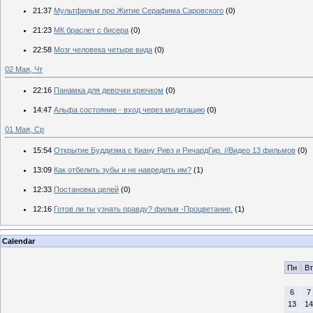
21:37
Мультфильм про Житие Серафима Саровского
(0)
21:23
МК браслет с бисера
(0)
22:58
Мозг человека четыре вида
(0)
02 Мая, Чт
22:16
Панамка для девочки крючком
(0)
14:47
Альфа состояние - вход через медитацию
(0)
01 Мая, Ср
15:54
Открытие Буддизма с Киану Ривз и РичардГир. //Видео 13 фильмов
(0)
13:09
Как отбелить зубы и не навредить им?
(1)
12:33
Постановка целей
(0)
12:16
Готов ли ты узнать правду? фильм -Процветание.
(1)
Calendar
Пн
Вт
6
7
13
14