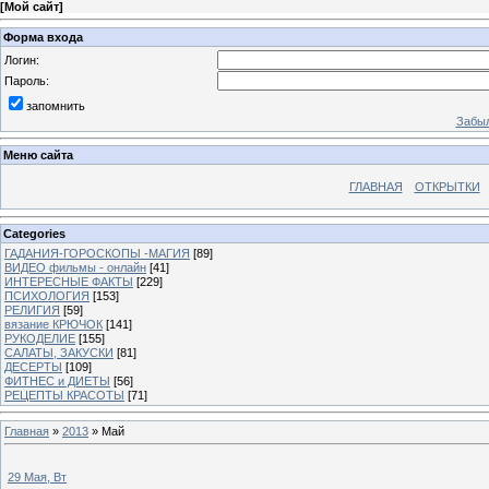
[
Мой сайт
]
Форма входа
Логин:
Пароль:
запомнить
Забыл
Меню сайта
ГЛАВНАЯ
ОТКРЫТКИ
Categories
ГАДАНИЯ-ГОРОСКОПЫ -МАГИЯ
[89]
ВИДЕО фильмы - онлайн
[41]
ИНТЕРЕСНЫЕ ФАКТЫ
[229]
ПСИХОЛОГИЯ
[153]
РЕЛИГИЯ
[59]
вязание КРЮЧОК
[141]
РУКОДЕЛИЕ
[155]
САЛАТЫ, ЗАКУСКИ
[81]
ДЕСЕРТЫ
[109]
ФИТНЕС и ДИЕТЫ
[56]
РЕЦЕПТЫ КРАСОТЫ
[71]
Главная
»
2013
»
Май
29 Мая, Вт