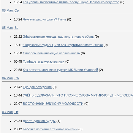
16:54
Как убрать пигментные пятна (веснушки)? Несколько рецептов
(0)
08 Мая, Ср
13:24
Чем мы дышим дома? Пыль
(0)
05 Мая, Вс
21:22
Эффективные методы растянуть новую обувь
(0)
16:11
"Подсказки" судьбы, или Как научиться читать знаки
(0)
15:50
Способы повышающие осознанность
(0)
00:45
Трафареты шкур животных
(0)
22:58
Как ввязать молнию в куртку. МК Лилии Улановой
(2)
04 Мая, Сб
20:42
Еда для похудения
(0)
13:44
УЧЁНЫЕ ДОКАЗАЛИ, ЧТО ПЛОХИЕ СЛОВА МУТИРУЮТ ДНК ЧЕЛОВЕК
22:07
ВОСТОЧНЫЙ ЭЛИКСИР МОЛОДОСТИ
(0)
03 Мая, Пт
23:34
Девять уроков Будды
(1)
23:12
Бабочка из ткани в технике оригами
(0)