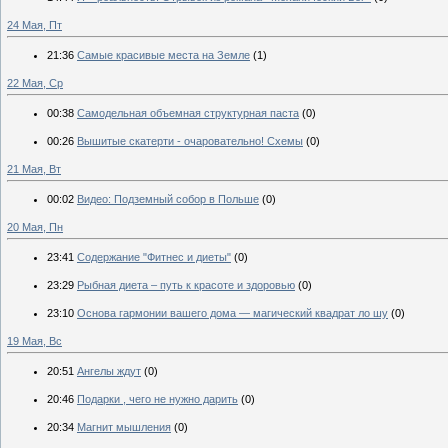
24 Мая, Пт
21:36
Самые красивые места на Земле
(1)
22 Мая, Ср
00:38
Самодельная объемная структурная паста
(0)
00:26
Вышитые скатерти - очаровательно! Схемы
(0)
21 Мая, Вт
00:02
Видео: Подземный собор в Польше
(0)
20 Мая, Пн
23:41
Содержание "Фитнес и диеты"
(0)
23:29
Рыбная диета – путь к красоте и здоровью
(0)
23:10
Основа гармонии вашего дома — магический квадрат ло шу
(0)
19 Мая, Вс
20:51
Ангелы ждут
(0)
20:46
Подарки , чего не нужно дарить
(0)
20:34
Магнит мышления
(0)